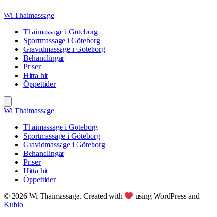
Skip
Wi Thaimassage
to
content
Thaimassage i Göteborg
Sportmassage i Göteborg
Gravidmassage i Göteborg
Behandlingar
Priser
Hitta hit
Öppettider
Wi Thaimassage
Thaimassage i Göteborg
Sportmassage i Göteborg
Gravidmassage i Göteborg
Behandlingar
Priser
Hitta hit
Öppettider
© 2026 Wi Thaimassage. Created with
using WordPress and
Kubio