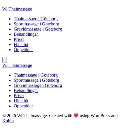
Skip
Wi Thaimassage
to
content
Thaimassage i Göteborg
Sportmassage i Göteborg
Gravidmassage i Göteborg
Behandlingar
Priser
Hitta hit
Öppettider
Wi Thaimassage
Thaimassage i Göteborg
Sportmassage i Göteborg
Gravidmassage i Göteborg
Behandlingar
Priser
Hitta hit
Öppettider
© 2026 Wi Thaimassage. Created with
using WordPress and
Kubio